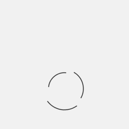
Ci vuole un coraggio e un pizzico di follia a interpretare l’arte a
360 gradi
Ricerca
per:
Socials
Articoli recenti