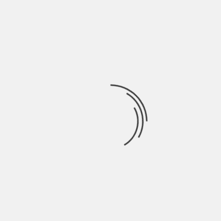
Therry, al secolo Andrea Allegrino classe ’87, è un cantautore
di origini pugliesi cresciuto tra
Ricerca
per:
Socials
Articoli recenti
La Gente: “I km non definiscono davvero lo spazio” |
Indie Talks