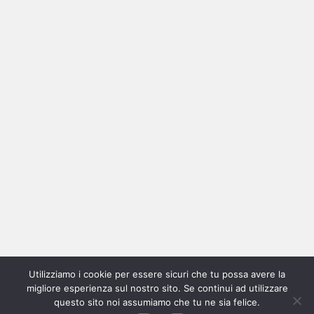
Ricerca
per:
Categorie
Categorie
Utilizziamo i cookie per essere sicuri che tu possa avere la
Home
New
Interviste
Oroscopindie
Indie
Indie
Fuoriposto
Serie
Promozione
Chi
Con
migliore esperienza sul nostro sito. Se continui ad utilizzare
Indie
e
Talks
Tales
Tv
siamo
per
questo sito noi assumiamo che tu ne sia felice.