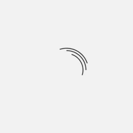
credendo già in principio di
Ricerca
per:
Socials
Articoli recenti
La Gente: “I km non definiscono davvero lo spazio” |
Indie Talks