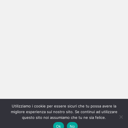
Ricerca
per:
Categorie
Categorie
Utilizziamo i cookie per essere sicuri che tu possa avere la
Home
New
Interviste
Oroscopindie
Indie
Indie
Fuoriposto
Serie
Promozione
Chi
Con
migliore esperienza sul nostro sito. Se continui ad utilizzare
Indie
e
Talks
Tales
Tv
siamo
per
questo sito noi assumiamo che tu ne sia felice.
Copyright © All rights reserved.
|
Magazine 7
by AF themes.
Ok
No
Italia
Recensioni
Pro