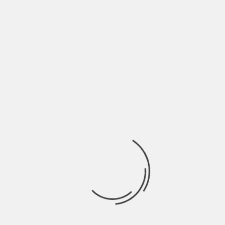
IL MARE COLORE DEL VINO DI LEONARDO
SCIASCIA (LA RECENSIONE)
BY
SALVATORE GIANNAVOLA
11 ANNI AGO
LEONARDO SCIASCIA IL MARE COLORE DEL VINO Adelphi
pagg.145 <<[…] mi pare di aver messo
SHORT TALES