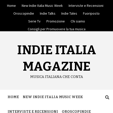
Skip
Home
New Indie Italia Music Week
Interviste e Recensioni
to
content
Oroscopindie
Indie Talks
Indie Tales
Fuoriposto
Serie Tv
Promozione
Chi siamo
Consigli per Promuovere la tua musica
INDIE ITALIA
MAGAZINE
MUSICA ITALIANA CHE CONTA
HOME
NEW INDIE ITALIA MUSIC WEEK
INTERVISTE E RECENSIONI
OROSCOPINDIE