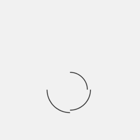
uso e abuso
Ricerca
per:
Socials
Articoli recenti
La Gente: “I km non definiscono davvero lo spazio” |