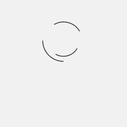
MUSIC SIDE
IL FUTURO VISTO DAGLI OCCHI DI UMBERTO |
MUSIC REVIEW
BY
SALVATORE GIANNAVOLA
9 ANNI AGO
Chi è Umberto Maria Giardini? Umberto Maria Gandini è un
cantautore classe 68 di origini
TREND SETTER