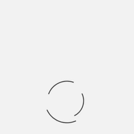
Reading
COSA STIAMO ASCOLTANDO? (INDIE MUSIC)
LASCIA UN COMMENTO
Devi essere
connesso
per inviare un commento.
Ricerca
per:
Socials