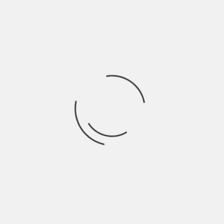
Ricerca
per:
Socials
Articoli recenti
La Gente: “I km non definiscono davvero lo spazio” |
Indie Talks
Agosto 8, 2026
Caro il mio Francesco…