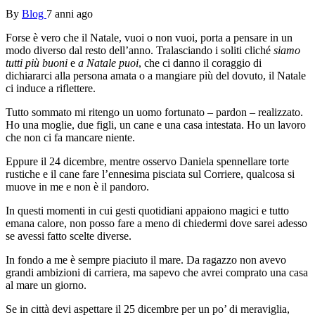
By
Blog
7 anni ago
Forse è vero che il Natale, vuoi o non vuoi, porta a pensare in un
modo diverso dal resto dell’anno. Tralasciando i soliti cliché
siamo
tutti più buoni
e
a Natale puoi
, che ci danno il coraggio di
dichiararci alla persona amata o a mangiare più del dovuto, il Natale
ci induce a riflettere.
Tutto sommato mi ritengo un uomo fortunato – pardon – realizzato.
Ho una moglie, due figli, un cane e una casa intestata. Ho un lavoro
che non ci fa mancare niente.
Eppure il 24 dicembre, mentre osservo Daniela spennellare torte
rustiche e il cane fare l’ennesima pisciata sul Corriere, qualcosa si
muove in me e non è il pandoro.
In questi momenti in cui gesti quotidiani appaiono magici e tutto
emana calore, non posso fare a meno di chiedermi dove sarei adesso
se avessi fatto scelte diverse.
In fondo a me è sempre piaciuto il mare. Da ragazzo non avevo
grandi ambizioni di carriera, ma sapevo che avrei comprato una casa
al mare un giorno.
Se in città devi aspettare il 25 dicembre per un po’ di meraviglia,