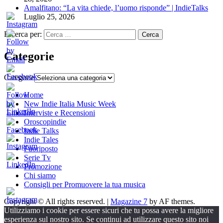
Amalfitano: “La vita chiede, l’uomo risponde” | IndieTalks
Luglio 25, 2026
Ricerca per:
Categorie
Categorie
Home
New Indie Italia Music Week
Interviste e Recensioni
Oroscopindie
Indie Talks
Indie Tales
Fuoriposto
Serie Tv
Promozione
Chi siamo
Consigli per Promuovere la tua musica
Copyright © All rights reserved.
|
Magazine 7
by AF themes.
Utilizziamo i cookie per essere sicuri che tu possa avere la migliore
esperienza sul nostro sito. Se continui ad utilizzare questo sito noi