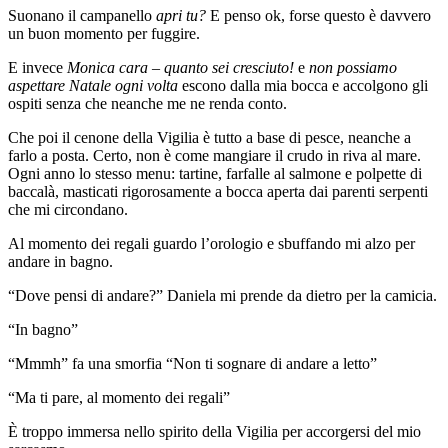
Suonano il campanello
apri tu?
E penso ok, forse questo è davvero
un buon momento per fuggire.
E invece
Monica cara – quanto sei cresciuto!
e
non possiamo
aspettare Natale ogni volta
escono dalla mia bocca e accolgono gli
ospiti senza che neanche me ne renda conto.
Che poi il cenone della Vigilia è tutto a base di pesce, neanche a
farlo a posta. Certo, non è come mangiare il crudo in riva al mare.
Ogni anno lo stesso menu: tartine, farfalle al salmone e polpette di
baccalà, masticati rigorosamente a bocca aperta dai parenti serpenti
che mi circondano.
Al momento dei regali guardo l’orologio e sbuffando mi alzo per
andare in bagno.
“Dove pensi di andare?” Daniela mi prende da dietro per la camicia.
“In bagno”
“Mmmh” fa una smorfia “Non ti sognare di andare a letto”
“Ma ti pare, al momento dei regali”
È troppo immersa nello spirito della Vigilia per accorgersi del mio