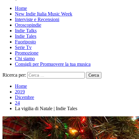
Home
New Indie Italia Music Week
Interviste e Recensioni
Oroscopindie
Indie Talks
Indie Tales
Fuoriposto
Serie Tv
Promozione
Chi siamo
Consigli per Promuovere la tua musica
Ricerca per:
Home
2019
Dicembre
24
La vigilia di Natale | Indie Tales