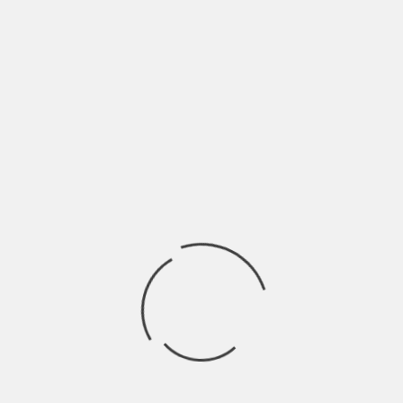
conseguenza la parola amare, realizzando che l’una
non poteva esistere senza l’altra.
Stupido
è una critica al
consumismo?
È il solito meccanismo che vela la massa informe
che addestrata dal governo compie azioni stupide!