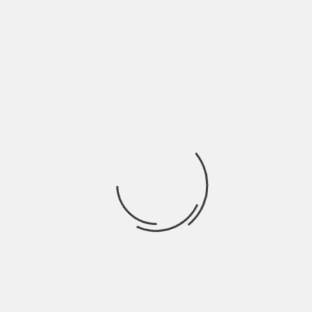
Il motto della seconda edizione
de PRIMO MAGGIO VIRTUALE di
Indie Italia Magazine è:
“Una Canzone ci salverà dal futuro”
A volte bastano pochi accordi, poche parole per
riassestare una giornata andata male, nella
giornata del 1 maggio Indie Italia Magazine intende
regalare al proprio pubblico 20 momenti di
speranza proattiva per il futuro sulle note e sulle
liriche degli artisti facenti parte della
line up
:
Bianco Erika Lei Kaput Blue Tornasole
Gaudiano Angelica Econaccento Leopari
PiquedJacks Bastiano Mero Vincent Gente
Reminore Iside Helle Le endrigo