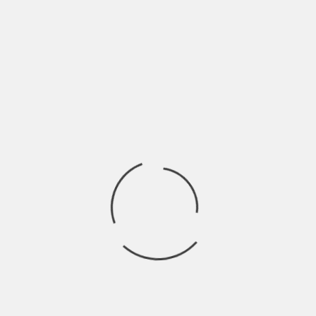
I
CANNELLA: SI SA, IL CUORE FA LE ORE
CCE
PICCOLE | INDIE TALKS
BY
NICOLÒ GRANONE
5 ANNI AGO
Può capitare di fissare le lancette dell’orologio quasi con
fare minaccioso come a volerle esortare
to è