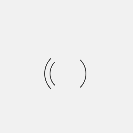
5 AGOSTO: Mario Biondi – Lecce, Piazza
Libertini
6 AGOSTO: Levante – Lecce, Piazza Libertini
8 AGOSTO: Francesco De Gregori – Lecce, Piazza
Libertini
10 AGOSTO: Antonello Venditti – Lecce, Piazza
Libertini
12 AGOSTO: Franco126 – Lecce, Piazza Libertini
14 AGOSTO: Max Pezzali – Lecce, Piazza
Libertini
16 AGOSTO: Willie Peyote – Lecce, Piazza
Libertini
17 AGOSTO: PFM (La Buona Novella + i successi
PFM) – Lecce, Piazza Libertini
18 AGOSTO: Niccolò Fabi – Lecce, Piazza
Libertini