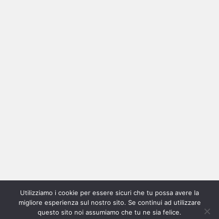
Ricerca
per:
Categorie
Categorie
Utilizziamo i cookie per essere sicuri che tu possa avere la
Home
New
Interviste
Oroscopindie
Indie
Indie
Fuoriposto
Serie
Promozione
Chi
Con
migliore esperienza sul nostro sito. Se continui ad utilizzare
Indie
e
Talks
Tales
Tv
siamo
per
questo sito noi assumiamo che tu ne sia felice.