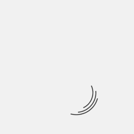
imparare dal blues nel
2022?
Che ogni vita porta con se una storia, delle gioie,
dei dolori, della sofferenza. Il Blues ci insegna la
compassione, la capacità di mettersi nei panni
dell’altro e vedere le cose da prospettive sempre
nuove, senza dare nulla per scontato.
Com’è fare blues in Italia?
Pensi che nel mercato
nazionale ci sarà mai un
posto di rilievo per queste
sonorità?
Vivo a New York da circa 6 anni però penso che se si