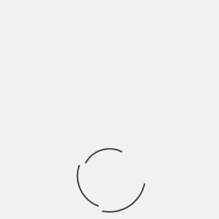
BRIDA: “FUCK, A TUTTI I COMMENTI NON
RICHIESTI” | INTERVISTA
BY
NICOLÒ GRANONE
4 ANNI AGO
Già qualche anno fa Umberto Eco sosteneva che i social
network avessero dato diritto di