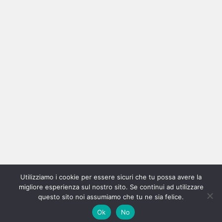
Ricerca
per:
Categorie
Categorie
Home
New
Interviste
Oroscopindie
Indie
Indie
Fuoriposto
Serie
Promozione
Chi
Con
Utilizziamo i cookie per essere sicuri che tu possa avere la
Indie
e
Talks
Tales
Tv
siamo
per
migliore esperienza sul nostro sito. Se continui ad utilizzare
questo sito noi assumiamo che tu ne sia felice.
Copyright © All rights reserved.
|
Magazine 7
by AF themes.
Italia
Recensioni
Pro
Ok
No
Music
la