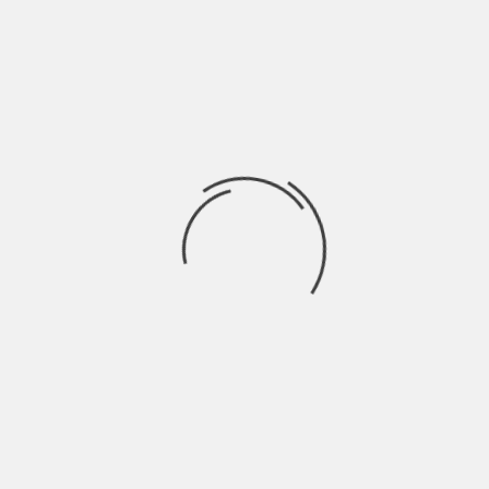
comunicazione devo implementare per far conoscere
NEW MUSIC FRIDAY
NEW INDIE ITALIA WEEK #116
BY
BLOG
4 ANNI AGO
“Pur’aié, pur’aié, pur’aié, Pur aier diciv diman Ma diman diman è
passat, È passat ma