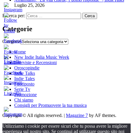
Luglio 25, 2026
Ricerca per:
Categorie
Categorie
Home
New Indie Italia Music Week
Interviste e Recensioni
Oroscopindie
Indie Talks
Indie Tales
Fuoriposto
Serie Tv
Promozione
Chi siamo
Consigli per Promuovere la tua musica
Copyright © All rights reserved.
|
Magazine 7
by AF themes.
Utilizziamo i cookie per essere sicuri che tu possa avere la migliore
esperienza sul nostro sito. Se continui ad utilizzare questo sito noi