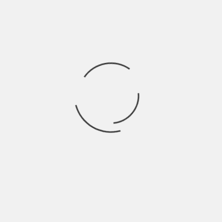
INDIE ITALIA MAG
GIANNI SALAMONE: “L’IMMAGINAZIONE
CREA LA REALTÀ” | INTERVISTA
BY
NICOLÒ GRANONE
3 ANNI AGO
Gianni Salamone elabora un concept album di dodici tracce dal
titolo “La mia verticalità” nel