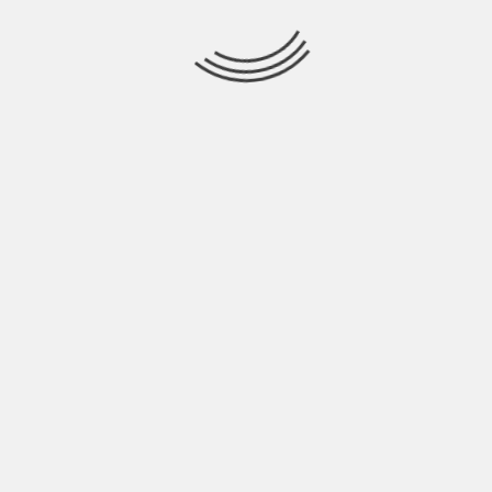
l testo di “Beta” (nome originario, prima che diventasse
risultato sarebbe stato straordinario. Parlando avevamo
mente, ma la magia si è creata nel momento in cui Davide
oi stavamo cercando di comunicare solo attraverso le
 che ti permette di conoscere e scoprire cose sempre
 sempre nuove e il viaggio insieme a Davide è stato