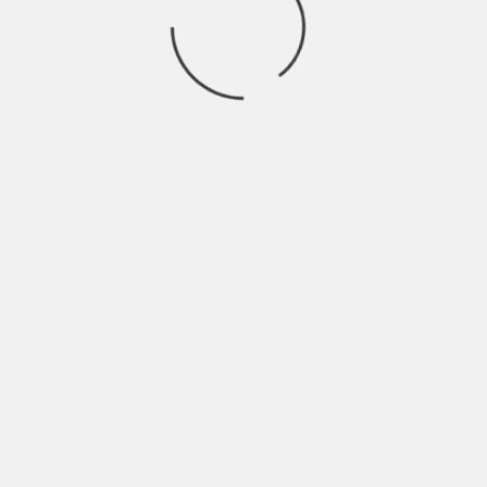
Spesso chi critica la musica e il mercato connesso, sostiene
che le canzoni di oggi
Ricerca
per:
Socials
Articoli recenti
La Gente: “I km non definiscono davvero lo spazio” |
Indie Talks