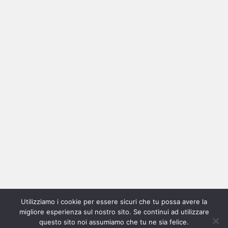
Ricerca
per:
Categorie
Categorie
Utilizziamo i cookie per essere sicuri che tu possa avere la
Home
New
Interviste
Oroscopindie
Indie
Indie
Fuoriposto
Serie
Promozione
Chi
Con
migliore esperienza sul nostro sito. Se continui ad utilizzare
Indie
e
Talks
Tales
Tv
siamo
per
questo sito noi assumiamo che tu ne sia felice.