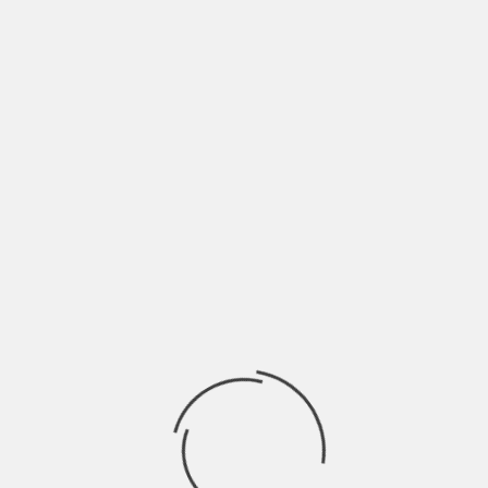
Sul molo ballavamo
Prima che tutto si sciogliesse
Come promesso siamo “buoni friends”
Dio come ci amavamo
Se il sogno non cedesse
Ma mi risveglia in una Summer Sad
Devi essere pronto ad ogni evenienza, ai cambi di
programma improvvisi. Ci saranno degli intoppi e
ostacoli sul tuo percorso, pazienza. Ricordati che
non può piovere per sempre e se balli sotto un
temporale sarai tutto bagnato, ma allo stesso
tempo ti sarai anche divertito.