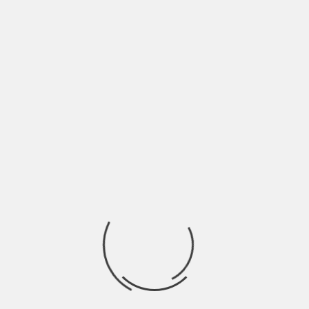
OROSCOPINDIE
QUESTA NOTTE L’INVERNO NON CI PORTERÀ
VIA | OROSCOPINDIE
BY
NICOLÒ GRANONE
3 ANNI AGO
Questa notte non ci porta via l’inverno Ogni momento è unico
ed irripetibile Le stagioni
OROSCOPINDIE