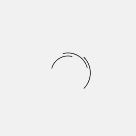
Mi arrendo con poco
Deluso quanto un campione del mondo sul podio
Mentre saluta e poi ringrazia la folla al tramonto
Troppi pensieri ti appesantiscono, stancano e ti
sfiancano. Non puoi vivere di rimpianti e sensi di
colpa, cerca di prendere gli scheletri nell’armadio e
lanciarli fuori dalla finestra. Con il freddo
proveranno a rientrare, tu devi resistere e provare a
essere più rilassato.