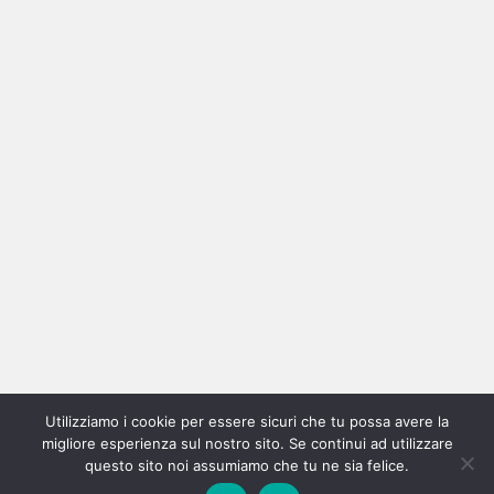
Ricerca
per:
Categorie
Categorie
Utilizziamo i cookie per essere sicuri che tu possa avere la
Home
New
Interviste
Oroscopindie
Indie
Indie
Fuoriposto
Serie
Promozione
Chi
Con
migliore esperienza sul nostro sito. Se continui ad utilizzare
Indie
e
Talks
Tales
Tv
siamo
per
questo sito noi assumiamo che tu ne sia felice.