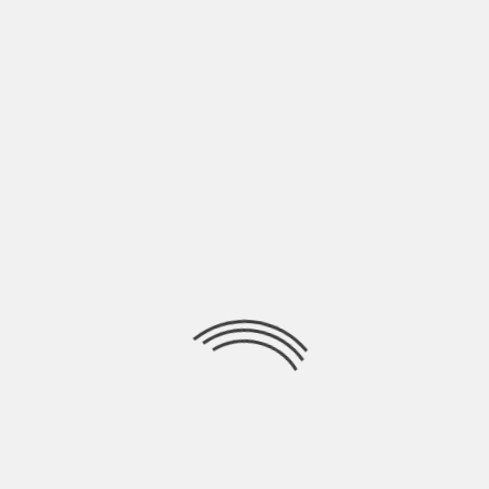
PH: Ufficio stampa
Nell iperrealtà la tristezza
è un sentimento
sottovalutato?
Credo che lo sia. Anzi, credo che sia volutamente
ignorato.
Purtroppo la maggior parte delle cose che vediamo
ogni giorno è filtrata da uno schermo e ciò che
passa dev’essere sempre appetibile, veloce, fresco.
La tristezza può farci rallentare e a volte è un bene!