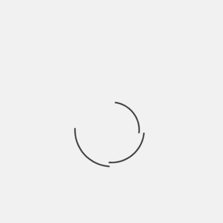
Ricerca
per:
Socials
Articoli recenti
La Gente: “I km non definiscono davvero lo spazio” |
Indie Talks
Agosto 8, 2026