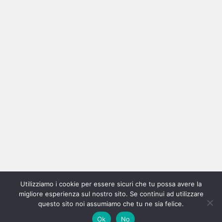
Ricerca
per:
Categorie
Categorie
Utilizziamo i cookie per essere sicuri che tu possa avere la
Home
New
Interviste
Oroscopindie
Indie
Indie
Fuoriposto
Serie
Promozione
Chi
Con
migliore esperienza sul nostro sito. Se continui ad utilizzare
Indie
e
Talks
Tales
Tv
siamo
per
questo sito noi assumiamo che tu ne sia felice.
Copyright © All rights reserved.
|
Magazine 7
by AF themes.
Ok
No
Italia
Recensioni
Pro