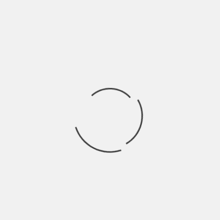
di fine marzo. Mi sarei
Ricerca
per:
Socials
Articoli recenti
La Gente: “I km non definiscono davvero lo spazio” |
Indie Talks