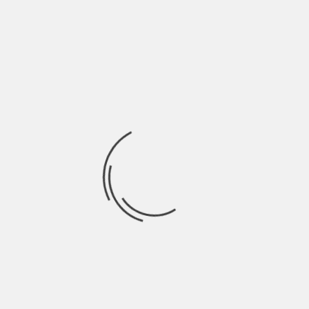
Miniserie targata Netflix di 8 episodi, rilasciata da poco – 25
Agosto – Clickbait è
Ricerca
per:
Socials
Articoli recenti
SCAR: “Sono vivo anch’io per la prima volta” | Indie
Talks