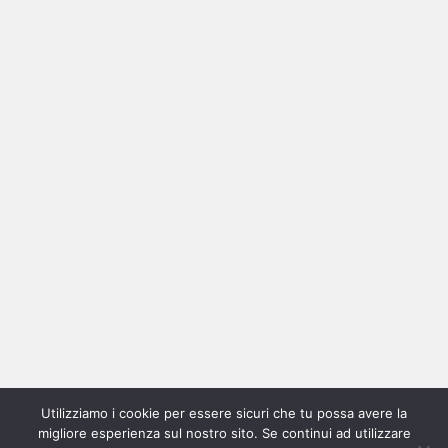
Ricerca
per:
Categorie
Categorie
Utilizziamo i cookie per essere sicuri che tu possa avere la
Home
New
Interviste
Oroscopindie
Indie
Indie
Fuoriposto
Serie
Promozione
Chi
Con
migliore esperienza sul nostro sito. Se continui ad utilizzare