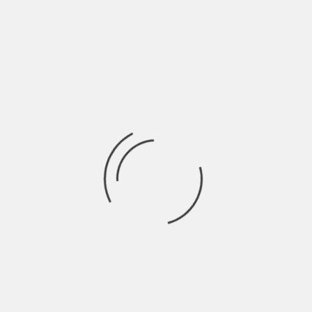
Per affrontare la realtà bisogna essere pronti a tutto, anche
alle brutte sorprese. Dario Cuomo
Ricerca
per:
Socials
Articoli recenti
SCAR: “Sono vivo anch’io per la prima volta” | Indie
Talks