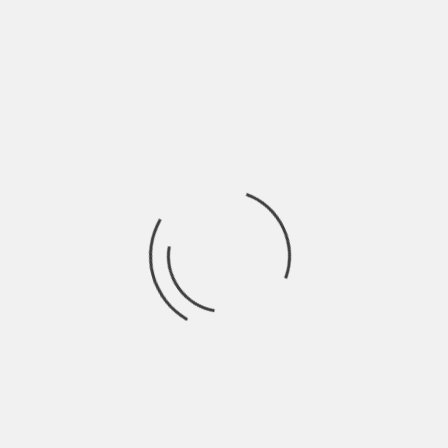
Donno ci presenta l’album di debutto “Dei e Malanni”, uscito il
24 settembre 2021. Il
Ricerca
per:
Socials
Articoli recenti
La Gente: “I km non definiscono davvero lo spazio” |
Indie Talks