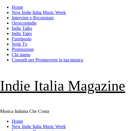
Skip
Home
to
New Indie Italia Music Week
content
Interviste e Recensioni
Oroscopindie
Indie Talks
Indie Tales
Fuoriposto
Serie Tv
Promozione
Chi siamo
Consigli per Promuovere la tua musica
Indie Italia Magazine
Musica Italiana Che Conta
Primary
Home
Menu
New Indie Italia Music Week