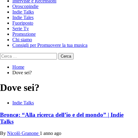
Interviste e Recensioni
Oroscopindie
Indie Talks
Indie Tales
Fuoriposto
Serie Tv
Promozione
Chi siamo
Consigli per Promuovere la tua musica
Ricerca
per:
Home
Dove sei?
Dove sei?
Indie Talks
Broncø: “Alla ricerca dell’io e del mondo” | Indie
Talks
By
Nicolò Granone
1 anno ago