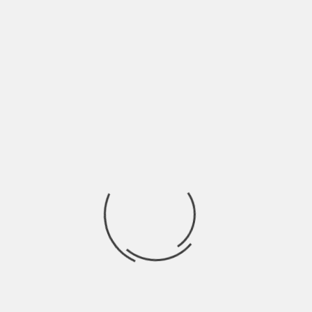
Cresciuto a pane e rap, DannyWhite (al secolo Andrea
Falcone) negli ultimi anni ha sperimentato
Ricerca
per:
Socials
Articoli recenti