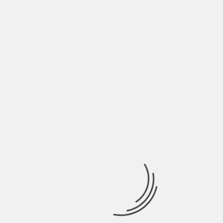
in avanti, spesso
scappando da qualcosa,
ma da cosa fugge
DannyWhite?
Domanda da 1 milione di euro! Forse fuggo troppe
volte da me stesso quando invece dovrei fuggire
dalle cose negative che mi circondano: non sempre
siamo noi quelli “sbagliati”.
Fermatevi e
riflettete
.
Domanda a bruciapelo: le
tre band rock che più
ascolti e come influenzano
le tue canzoni?
Diciamo che le mie nuove necessità di espressione