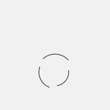
RUÀN: “PER OGNI IDEALE BISOGNA
ESSERE PRONTI ALLA LOTTA” |
INTERVISTA
BY
NICOLÒ GRANONE
3 ANNI AGO
Il sesso è un gioco di potere tra schiavi e padroni. Ci
sono persone che