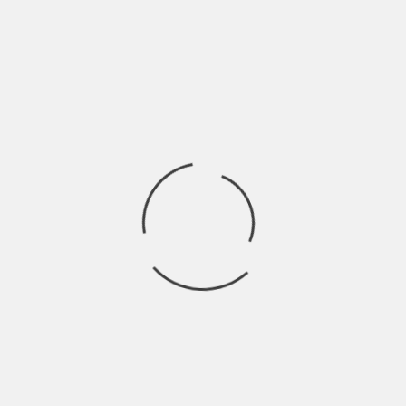
Mentre sto ascoltando “Eurospin”, nuovo brano della band “Gli
Occhi Degli Altri”, mia madre è
Ricerca
per:
Socials
Articoli recenti
La Gente: “I km non definiscono davvero lo spazio” |
Indie Talks