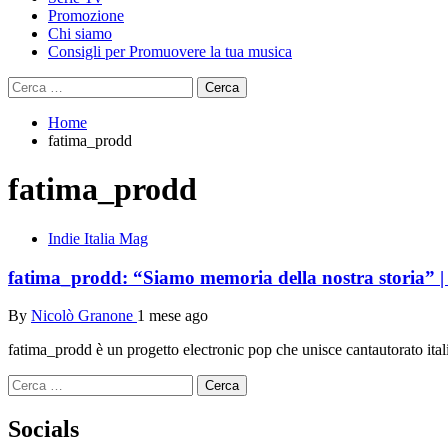
Promozione
Chi siamo
Consigli per Promuovere la tua musica
Ricerca
per:
Home
fatima_prodd
fatima_prodd
Indie Italia Mag
fatima_prodd: “Siamo memoria della nostra storia” | 
By
Nicolò Granone
1 mese ago
fatima_prodd è un progetto electronic pop che unisce cantautorato itali
Ricerca
per:
Socials