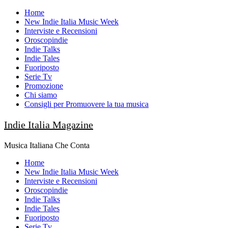
Skip
Home
to
New Indie Italia Music Week
content
Interviste e Recensioni
Oroscopindie
Indie Talks
Indie Tales
Fuoriposto
Serie Tv
Promozione
Chi siamo
Consigli per Promuovere la tua musica
Indie Italia Magazine
Musica Italiana Che Conta
Primary
Home
Menu
New Indie Italia Music Week
Interviste e Recensioni
Oroscopindie
Indie Talks
Indie Tales
Fuoriposto
Serie Tv