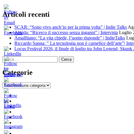
Articoli recenti
SCAR: “Sono vivo anch’io per la prima volta” | Indie Talks
Ago
Absida: “Ricerco il successo senza inganni” | Intervista
Luglio 
Amalfitano: “La vita chiede, l’uomo risponde” | IndieTalks
Lug
Riccardo Sanna: ” La tecnologia non è carnefice dell’arte”| Inte
Locus Festival 2026, il finale di luglio tra John Legend, Skun
Ricerca
per:
Categorie
Categorie
Home
New
Indie
Interviste
Italia
e
Oroscopindie
Music
Recensioni
Indie
Week
Talks
Indie
Tales
Fuoriposto
Serie