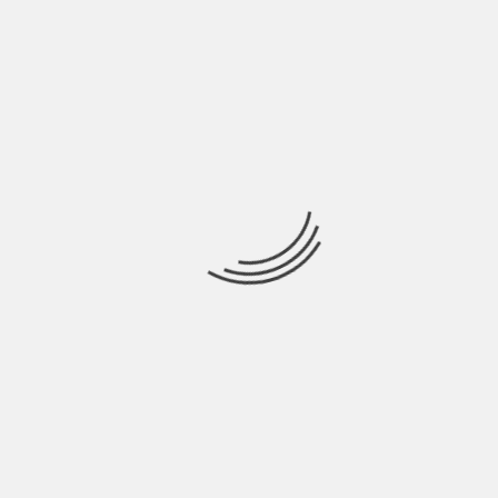
PH: Ufficio Stampa
L’equilibrio del tempo può
essere sconvolto dal
momento stesso?
Devo ammettere di aver sempre desiderato
rispondere ad una domanda in stile Gigi Marzullo
(che salutiamo..!), ma a parte il momento ironico..
immagino il tempo come un grande caos dove il
concetto di equilibrio sia difficile da immaginare e
dove il tempo stesso sia soggetto costantemente