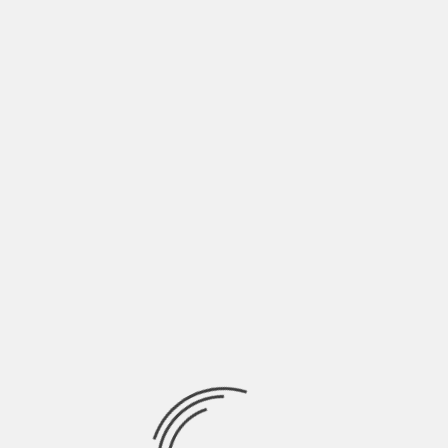
Torna SanNolo 2023, il festival della canzone a Milano. Dopo
l’edizione del 2022 che ha ricevuto
INDIE ITALIA MAG
BALENA FESTIVAL 24 – 27 APRILE | NOI CI
SAREMO | (GENOVA)
BY
SALVATORE GIANNAVOLA
7 ANNI AGO
A cura di Nicolò Granone Si muove qualcosa tra le onde del
mare. Cos’è quella