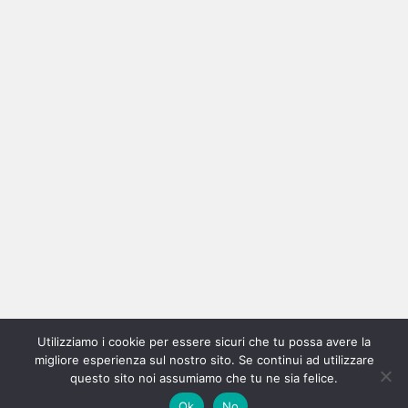
Ricerca
per:
Categorie
Categorie
Utilizziamo i cookie per essere sicuri che tu possa avere la
Home
New
Interviste
Oroscopindie
Indie
Indie
Fuoriposto
Serie
Promozione
Chi
Con
migliore esperienza sul nostro sito. Se continui ad utilizzare
Indie
e
Talks
Tales
Tv
siamo
per
questo sito noi assumiamo che tu ne sia felice.
Copyright © All rights reserved.
|
Magazine 7
by AF themes.
Ok
No
Italia
Recensioni
Pro