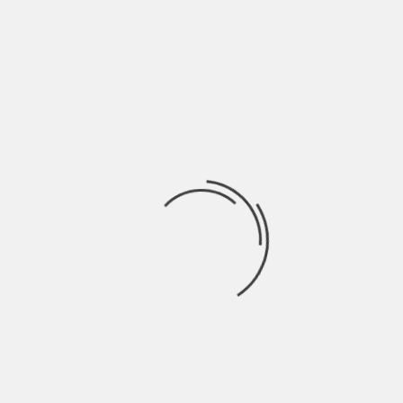
Tutti almeno una volta nella vita saranno saliti in macchina
solamente per fare un giro
Ricerca
per:
Socials
Articoli recenti
SCAR: “Sono vivo anch’io per la prima volta” | Indie
Talks