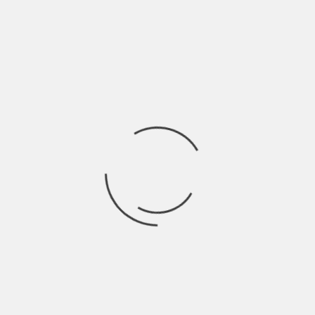
con
Ricerca
per:
Socials
Articoli recenti
SCAR: “Sono vivo anch’io per la prima volta” | Indie
Talks