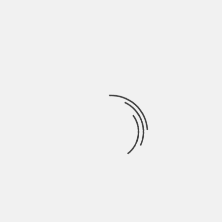
BY
BLOG
9 ANNI AGO
Il 5 e il 6 agosto Milazzo ospiterà il Mish Mash Festival,
menzionato da Rock.it
Ricerca
per:
Socials
Articoli recenti
La Gente: “I km non definiscono davvero lo spazio” |