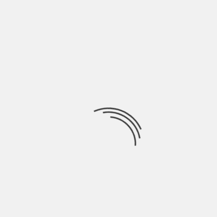
Riccardo Inge forse è solo un ingegnere, forse solo un
cantautore, ma di certo è
Ricerca
per:
Socials
Articoli recenti