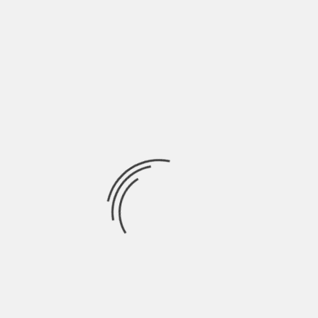
Una delle celebre frasi di James Dean è sogna come se
dovessi vivere per sempre,
Ricerca
per:
Socials
Articoli recenti