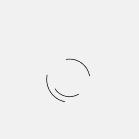
BY
BLOG
5 ANNI AGO
Sara Sauta è una cantautrice catanese, classe ’84. La sua
spiccata propensione per il canto
Ricerca
per:
Socials
Articoli recenti
La Gente: “I km non definiscono davvero lo spazio” |