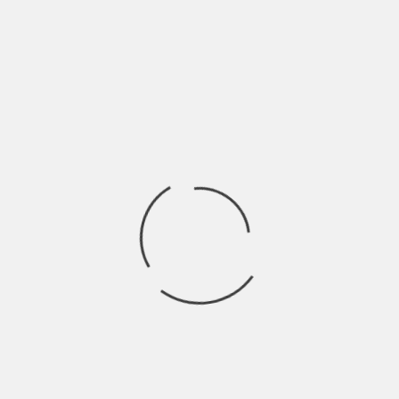
Dopo due dischi pubblicati tra il 2007 e il 2016 gli Humanoira,
eclettico duo livornese
Ricerca
per:
Socials
Articoli recenti
SCAR: “Sono vivo anch’io per la prima volta” | Indie
Talks