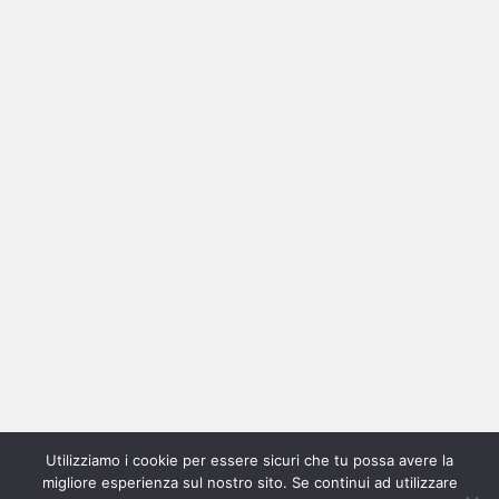
Ricerca
per:
Categorie
Categorie
Utilizziamo i cookie per essere sicuri che tu possa avere la
Home
New
Interviste
Oroscopindie
Indie
Indie
Fuoriposto
Serie
Promozione
Chi
Con
migliore esperienza sul nostro sito. Se continui ad utilizzare