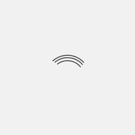
Da qualche anno il web ha sostituito ormai il ruolo delle case
discografiche. Il “pubblico
Ricerca
per:
Socials
Articoli recenti
SCAR: “Sono vivo anch’io per la prima volta” | Indie
Talks