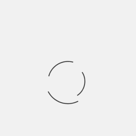
DI KURT COBAIN(REVIEW)
BY
SALVATORE GIANNAVOLA
11 ANNI AGO
Kurt bambino iperattivo, Kurt il ribelle, Kurt il disadattato,
Kurt l’eroinomane, Kurt il genio, Kurt
Ricerca
per:
Socials
Articoli recenti