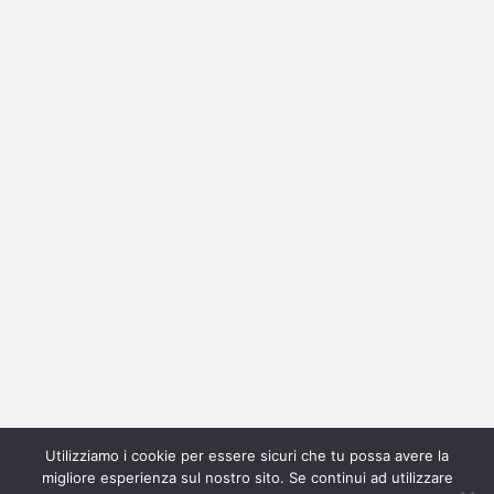
Ricerca
per:
Categorie
Categorie
Utilizziamo i cookie per essere sicuri che tu possa avere la
Home
New
Interviste
Oroscopindie
Indie
Indie
Fuoriposto
Serie
Promozione
Chi
Con
migliore esperienza sul nostro sito. Se continui ad utilizzare