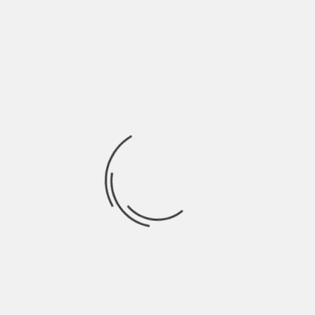
Kurt bambino iperattivo, Kurt il ribelle, Kurt il disadattato,
Kurt l’eroinomane, Kurt il genio, Kurt
Ricerca
per:
Socials
Articoli recenti
SCAR: “Sono vivo anch’io per la prima volta” | Indie
Talks