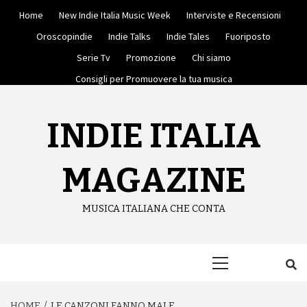
Skip
Home
New Indie Italia Music Week
Interviste e Recensioni
to
content
Oroscopindie
Indie Talks
Indie Tales
Fuoriposto
Serie Tv
Promozione
Chi siamo
Consigli per Promuovere la tua musica
INDIE ITALIA
MAGAZINE
MUSICA ITALIANA CHE CONTA
Primary
Menu
HOME
LE CANZONI FANNO MALE