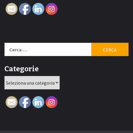
Ricerca
per:
Categorie
Categorie